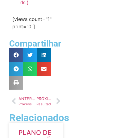
ds )
[views count="1"
print="0"]
Compartilhar
ANTERIOR
PRÓXIMO
Processo Licitatório 069/2024 – Pregão Eletrônico 022/2024
Resultado das Propostas Habilitadas e Aprovadas da Cultura
Relacionados
PLANO DE