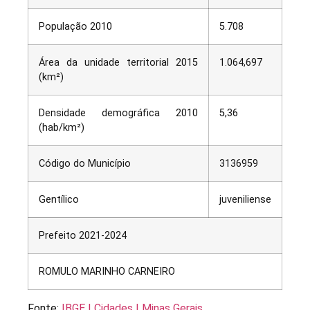
População 2010
5.708
Área da unidade territorial 2015
1.064,697
(km²)
Densidade demográfica 2010
5,36
(hab/km²)
Código do Município
3136959
Gentílico
juveniliense
Prefeito 2021-2024
ROMULO MARINHO CARNEIRO
Fonte:
IBGE | Cidades | Minas Gerais